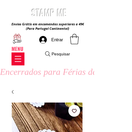
STAMP ME
Envios Grátis em encomendas superiores a 49€
(Para Portugal Continental)
Entrar
MENU
Pesquisar
Encerrados para Férias de Verão - 8