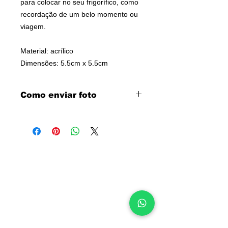
para colocar no seu frigorífico, como
recordação de um belo momento ou
viagem.
Material: acrílico
Dimensões: 5.5cm x 5.5cm
Como enviar foto
Após adicionar o artigo ao carrinho
de compras, lá (no carrinho), irá
encontrar o botão "Enviar Foto".