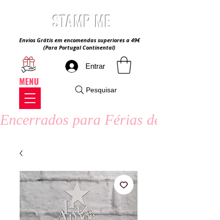
STAMP ME
Envios Grátis em encomendas superiores a 49€
(Para Portugal Continental)
Entrar
MENU
Pesquisar
Encerrados para Férias de Verão - 8