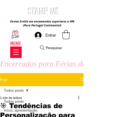
STAMP ME
Envios Grátis em encomendas superiores a 49€
(Para Portugal Continental)
Entrar
MENU
Pesquisar
Encerrados para Férias de Verão - 8
Post
Todos posts
1 min de leitura
Todos posts
🎯 Tendências de
início, apresentação
Personalização para