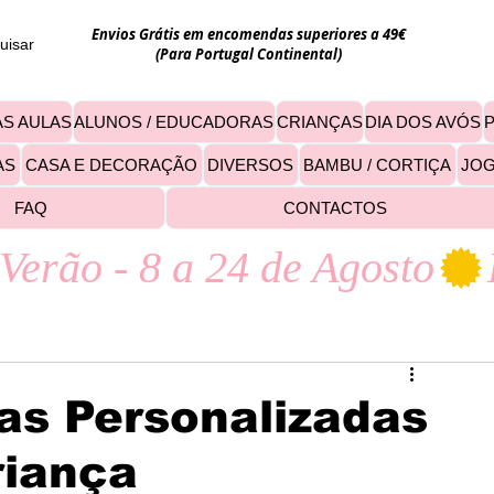
Envios Grátis em encomendas superiores a 49€
uisar
(Para Portugal Continental)
S AULAS
ALUNOS / EDUCADORAS
CRIANÇAS
DIA DOS AVÓS
AS
CASA E DECORAÇÃO
DIVERSOS
BAMBU / CORTIÇA
JO
FAQ
CONTACTOS
Verão - 8 a 24 de Agosto
as Personalizadas
riança