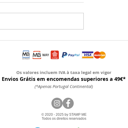
este Natal Único com 
clusivas para
Natal é a época mais mágica d
StampMe.pt
o mesmo memorável
ano. É quando a família se junt
morados está a
os abraços sabem melhor e os
amos honestos,
sorrisos ficam guardados para
 oferecer mais do
sempre na...
s murcham,
acabam… mas uma
Os valores incluem IVA à taxa legal em vigor
Envios Grátis em encomendas superiores a 49€*
(*Apenas Portugal Continental)
© 2020 - 2025 by STAMP ME
Todos os direitos reservados