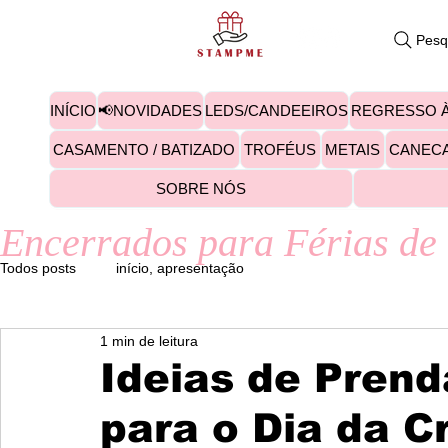
Pesq
INÍCIO
📢NOVIDADES
LEDS/CANDEEIROS
REGRESSO À
CASAMENTO / BATIZADO
TROFÉUS
METAIS
CANEC
SOBRE NÓS
Encerrados para Férias de 
Todos posts
início, apresentação
1 min de leitura
Ideias de Prend
para o Dia da C