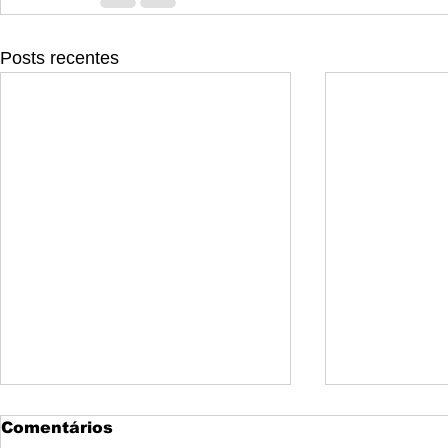
Posts recentes
Dia do Pai: 10
Prendas D
Comentários
sugestões de prendas
Namorad